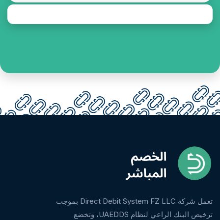
تعمل شركة Direct Debit System FZ LLC بموجب
ترخيص البنك الراعي لنظام UAEDDS، وتخضع